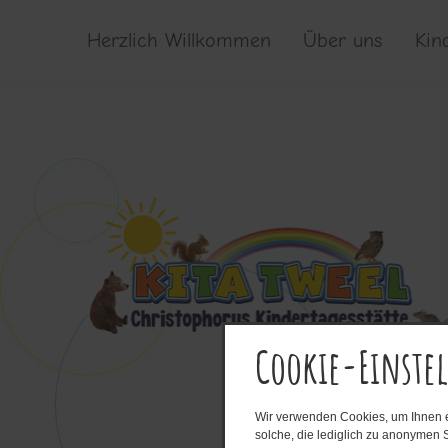
Herzlich Willkommen
Über uns
Kin
Cookie-Einste
Wir verwenden Cookies, um Ihnen ei
solche, die lediglich zu anonymen S